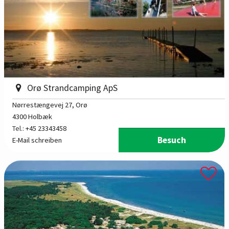
Orø Strandcamping ApS
Nørrestængevej 27
, Orø
4300 Holbæk
Tel.:
+45 23343458
Besuch
E-Mail schreiben