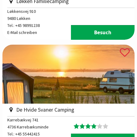
Løkken Familiecamping
Løkkensvej 910
9480 Løkken
Tel.:
+45 98991238
Besuch
E-Mail schreiben
De Hvide Svaner Camping
Karrebækvej 741
4736 Karrebæksminde
Tel.:
+45 55442415