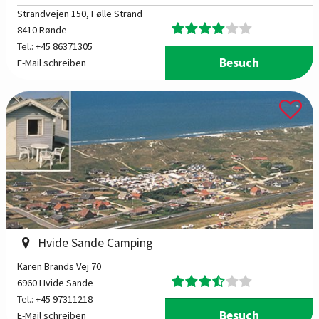
Strandvejen 150
, Følle Strand
8410 Rønde
Tel.:
+45 86371305
Besuch
E-Mail schreiben
Hvide Sande Camping
Karen Brands Vej 70
6960 Hvide Sande
Tel.:
+45 97311218
Besuch
E-Mail schreiben