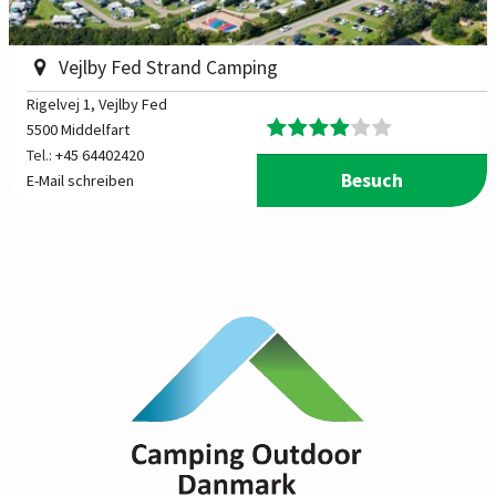
Vejlby Fed Strand Camping
Rigelvej 1
, Vejlby Fed
5500 Middelfart
Tel.:
+45 64402420
Besuch
E-Mail schreiben