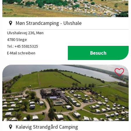
Møn Strandcamping - Ulvshale
Ulvshalevej 236
, Møn
4780 Stege
Tel.:
+45 55815325
Besuch
E-Mail schreiben
Kaløvig Strandgård Camping