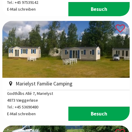
Tel.:
+45 97539142
Besuch
E-Mail schreiben
Marielyst Familie Camping
Godthåbs Allé 7
, Marielyst
4873 Væggerløse
Tel.:
+45 53690480
Besuch
E-Mail schreiben