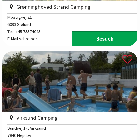
Grønninghoved Strand Camping
Mosvigvej 21
6093 Sjølund
Tel.:
+45 75574045
Besuch
E-Mail schreiben
Virksund Camping
Sundvej 14
, Virksund
7840 Højslev