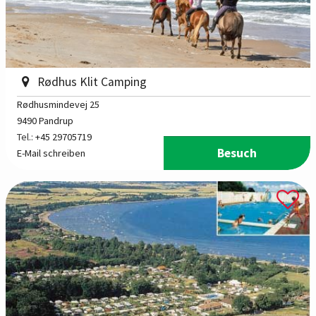
Rødhus Klit Camping
Rødhusmindevej 25
9490 Pandrup
Tel.:
+45 29705719
Besuch
E-Mail schreiben