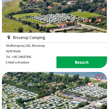
Bisserup Camping
Skafterupvej 182
, Bisserup
4243 Rude
Tel.:
+45 24647841
Besuch
E-Mail schreiben