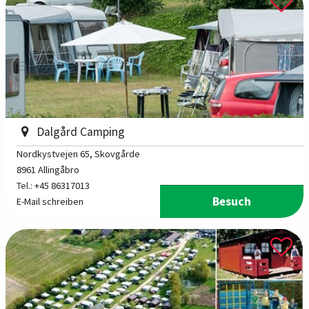
Dalgård Camping
Nordkystvejen 65
, Skovgårde
8961 Allingåbro
Tel.:
+45 86317013
Besuch
E-Mail schreiben