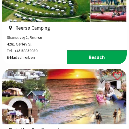
Reersø Camping
Skansevej 2
, Reersø
4281 Gørlev Sj.
Tel.:
+45 58859030
Besuch
E-Mail schreiben