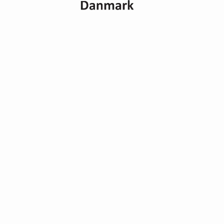
Finden Sie Campingplätze mit
Themen
Nachhaltiges Camping
Wandern /
· Green Stay
Wandernurlaub