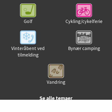
Golf
Cykling/cykelferie
Bynær camping
Vinteråbent ved
tilmelding
Vandring
Se alle temaer