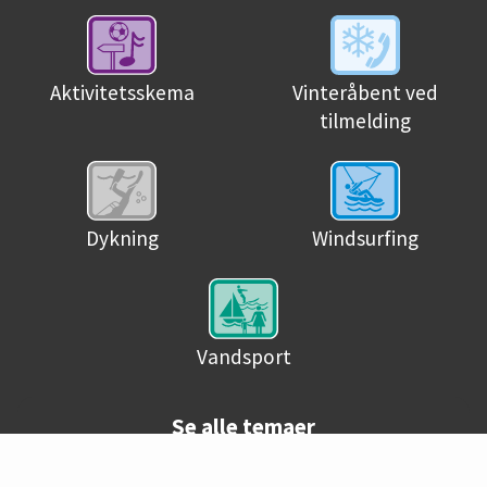
Aktivitetsskema
Vinteråbent ved
tilmelding
Dykning
Windsurfing
Vandsport
Se alle temaer