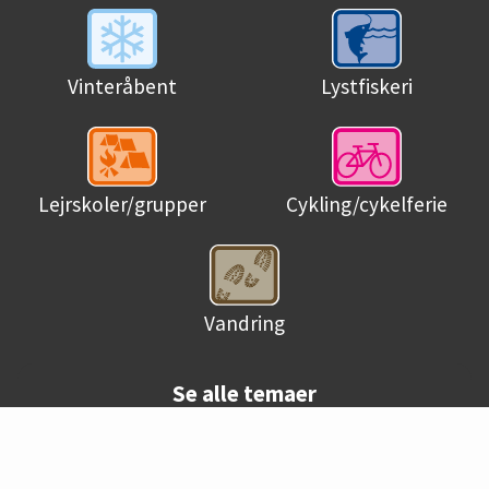
Lystfiskeri
Vinteråbent
Lejrskoler/grupper
Cykling/cykelferie
Vandring
Se alle temaer
© Danske campingpladser 2026