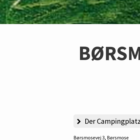
BØRSM
Der Campingplat
Børsmosevej 3
, Børsmose