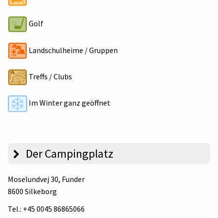
Golf
Landschulheime / Gruppen
Treffs / Clubs
Im Winter ganz geöffnet
Der Campingplatz
Moselundvej 30
, Funder
8600 Silkeborg
Tel.:
+45 0045 86865066