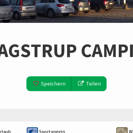
AGSTRUP CAMP
Speichern
Teilen
rlaub
Sportangeln
Wa