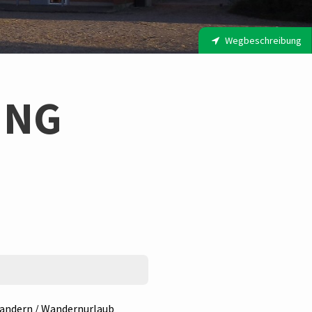
Wegbeschreibung
ING
ndern / Wandernurlaub