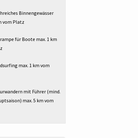
chreiches Binnengewässer
m vom Platz
prampe für Boote max. 1 km
tz
dsurfing max. 1 km vom
urwandern mit Führer (mind.
auptsaison) max. 5 km vom