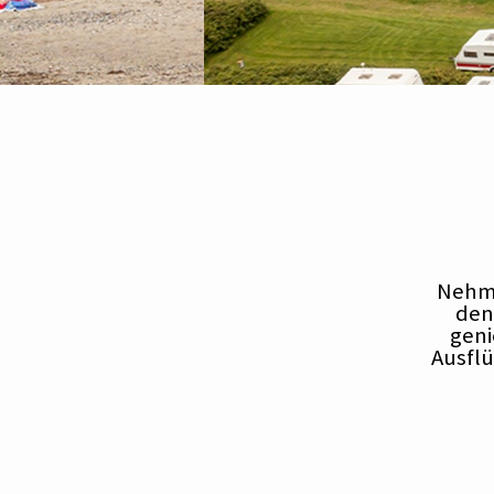
Nehme
den
geni
Ausflü