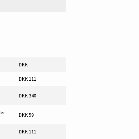
DKK
DKK 111
DKK 340
der
DKK 59
DKK 111