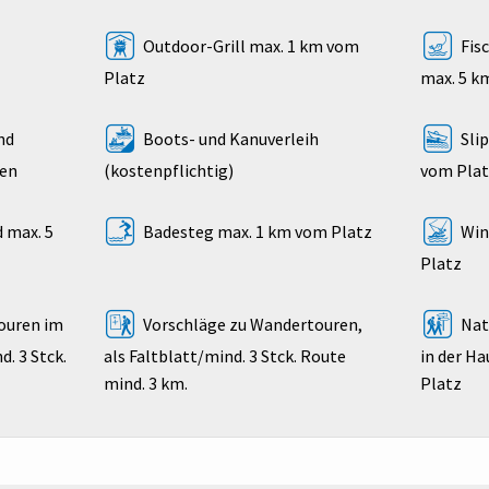
Outdoor-Grill max. 1 km vom
Fis
Platz
max. 5 k
nd
Boots- und Kanuverleih
Sli
den
(kostenpflichtig)
vom Pla
 max. 5
Badesteg max. 1 km vom Platz
Win
Platz
ouren im
Vorschläge zu Wandertouren,
Nat
. 3 Stck.
als Faltblatt/mind. 3 Stck. Route
in der H
mind. 3 km.
Platz