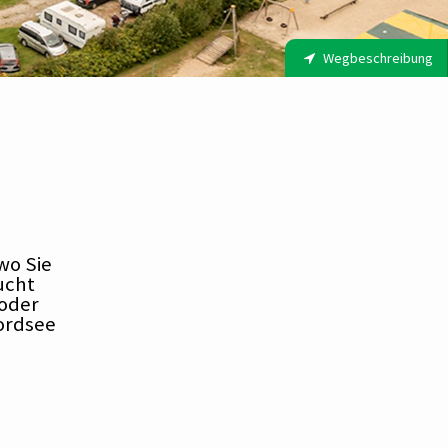
Wegbeschreibung
D
wo Sie
ucht
 oder
Nordsee