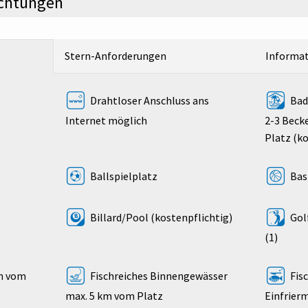
ichtungen
Stern-Anforderungen
Informa
Drahtloser Anschluss ans
Bade
Internet möglich
2-3 Beck
Platz (k
Ballspielplatz
Bas
Billard/Pool (kostenpflichtig)
Gol
(1)
km vom
Fischreiches Binnengewässer
Fis
max. 5 km vom Platz
Einfrier