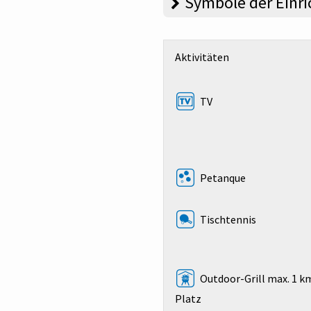
Symbole der Einr
Aktivitäten
TV
Petanque
Tischtennis
Outdoor-Grill max. 1 
Platz