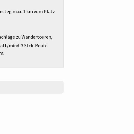
esteg max. 1 km vom Platz
schläge zu Wandertouren,
latt/mind. 3 Stck. Route
km.