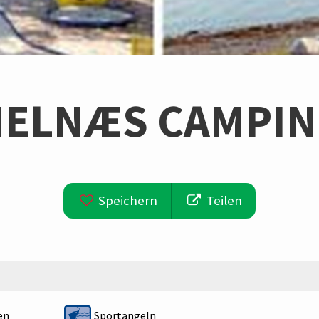
ELNÆS CAMPI
Speichern
Teilen
en
Sportangeln