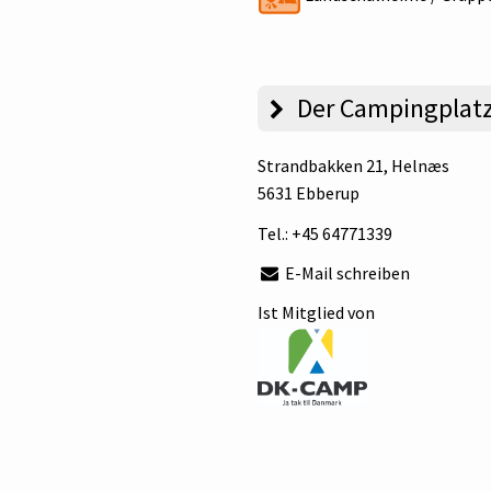
Der Campingplat
Strandbakken 21
, Helnæs
5631 Ebberup
Tel.:
+45 64771339
E-Mail schreiben
Ist Mitglied von