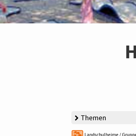
H
Themen
Landschulheime / Grupp