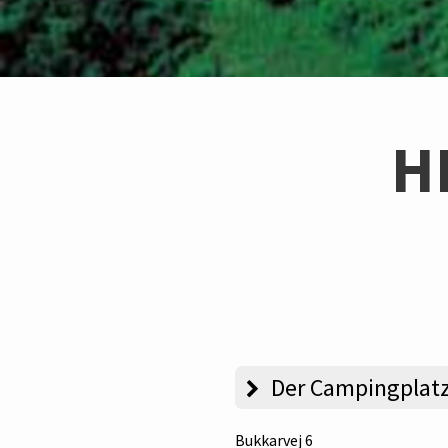
H
Der Campingplat
Bukkarvej 6