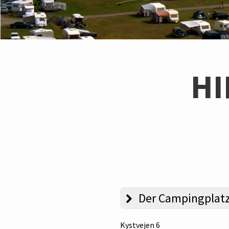
HI
Der Campingplat
Kystvejen 6