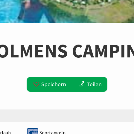
OLMENS CAMPI
Speichern
Teilen
rlaub
Sportangeln