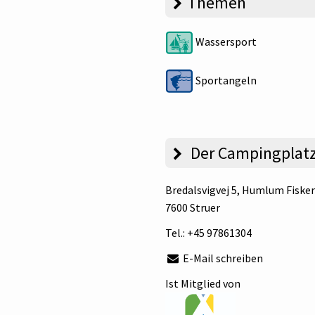
Themen
Wassersport
Sportangeln
Der Campingplat
Bredalsvigvej 5
, Humlum Fisker
7600 Struer
Tel.:
+45 97861304
E-Mail schreiben
Ist Mitglied von