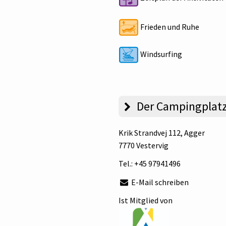
Frieden und Ruhe
Windsurfing
Der Campingplat
Krik Strandvej 112
, Agger
7770 Vestervig
Tel.:
+45 97941496
E-Mail schreiben
Ist Mitglied von