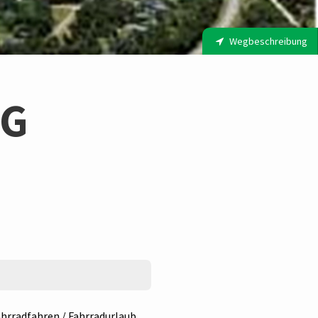
Wegbeschreibung
NG
hrradfahren / Fahrradurlaub