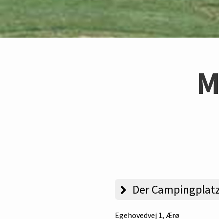
M
Der Campingplat
Egehovedvej 1
, Ærø