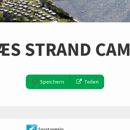
ÆS STRAND CAM
Speichern
Teilen
Sportangeln