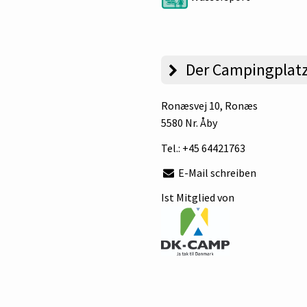
Der Campingplat
Ronæsvej 10
, Ronæs
5580 Nr. Åby
Tel.:
+45 64421763
E-Mail schreiben
Ist Mitglied von