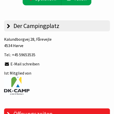
Der Campingplatz
Kalundborgvej 28
, Fårevejle
4534 Hørve
Tel.:
+45 59653535
E-Mail schreiben
Ist Mitglied von
Öffnungszeiten