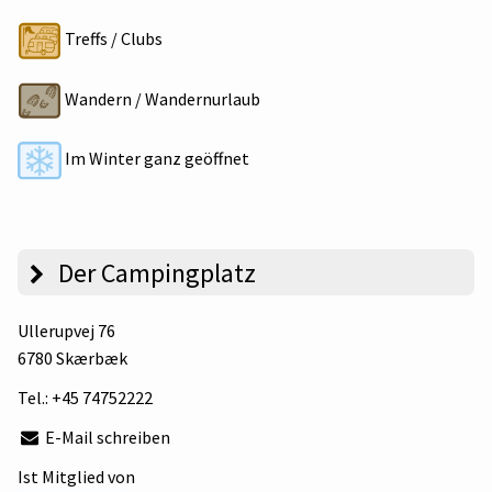
Treffs / Clubs
Wandern / Wandernurlaub
Im Winter ganz geöffnet
Der Campingplatz
Ullerupvej 76
6780 Skærbæk
Tel.:
+45 74752222
E-Mail schreiben
Ist Mitglied von