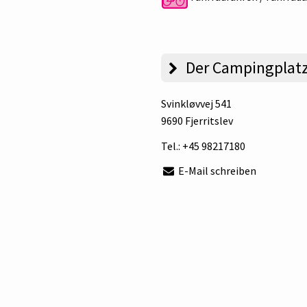
Der Campingplat
Svinkløvvej 541
9690 Fjerritslev
Tel.:
+45 98217180
E-Mail schreiben