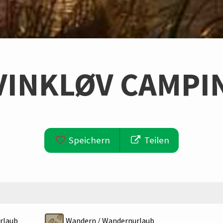
VINKLØV CAMPI
Speichern
Teilen
rlaub
Wandern / Wandernurlaub