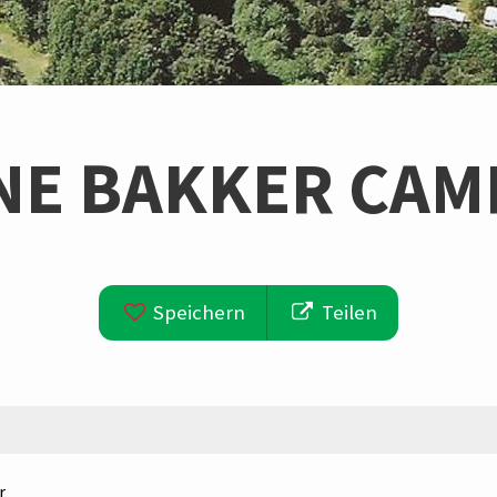
NE BAKKER CAM
Speichern
Teilen
r