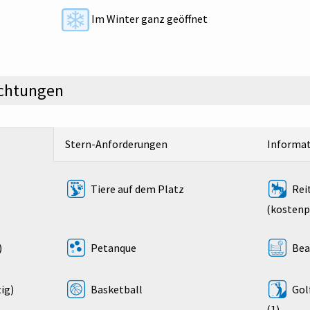
Im Winter ganz geöffnet
ichtungen
Stern-Anforderungen
Informa
Tiere auf dem Platz
Rei
(kostenp
)
Petanque
Bea
ig)
Basketball
Gol
(1)