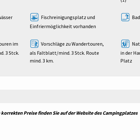
wässer
Fischreinigungsplatz und
Bad
Einfriermöglichkeit vorhanden
ouren im
Vorschläge zu Wandertouren,
Nat
. 3 Stck.
als Faltblatt/mind. 3 Stck. Route
in der H
mind. 3 km.
Platz
ie korrekten Preise finden Sie auf der Website des Campingplatzes