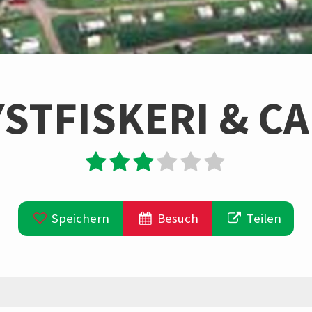
YSTFISKERI & C
Speichern
Besuch
Teilen