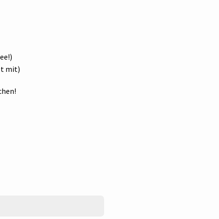
ee!)
t mit)
chen!