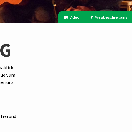
Video
Wegbeschreibung
NG
mablick
euer, um
uen uns
 frei und