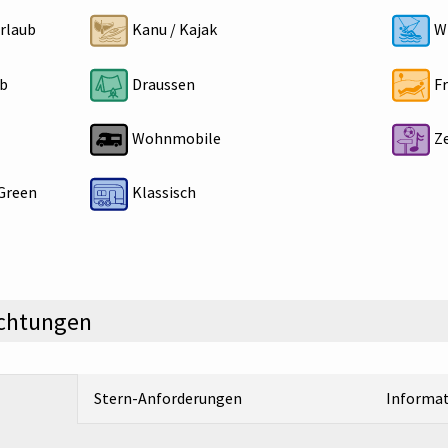
rlaub
Kanu / Kajak
Wi
b
Draussen
Fr
Wohnmobile
Ze
Green
Klassisch
ichtungen
Stern-Anforderungen
Informa