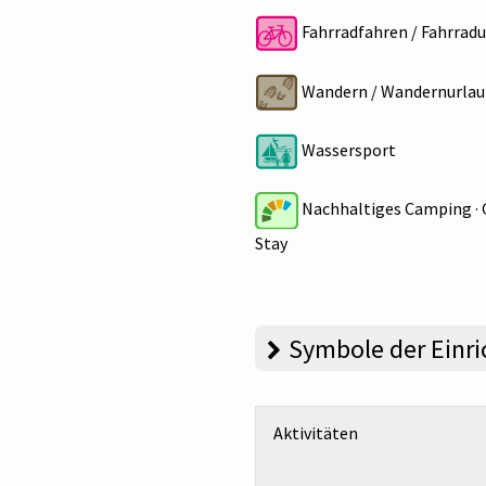
Fahrradfahren / Fahrradu
Wandern / Wandernurlau
Wassersport
Nachhaltiges Camping · 
Stay
Symbole der Einr
Aktivitäten