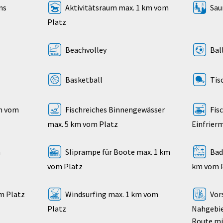
ns
Aktivitätsraum max. 1 km vom
Saun
Platz
Beachvolley
Ball
Basketball
Tis
km vom
Fischreiches Binnengewässer
Fis
max. 5 km vom Platz
Einfrier
h
Sliprampe für Boote max. 1 km
Bad
vom Platz
km vom 
m Platz
Windsurfing max. 1 km vom
Vor
Platz
Nahgebiet
Route mi