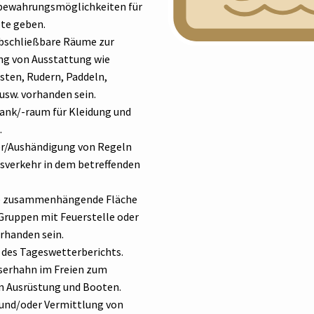
bewahrungsmöglichkeiten für
te geben.
bschließbare Räume zur
g von Ausstattung wie
en, Rudern, Paddeln,
usw. vorhanden sein.
ank/-raum für Kleidung und
.
r/Aushändigung von Regeln
sverkehr in dem betreffenden
e zusammenhängende Fläche
 Gruppen mit Feuerstelle oder
orhanden sein.
 des Tageswetterberichts.
erhahn im Freien zum
n Ausrüstung und Booten.
und/oder Vermittlung von