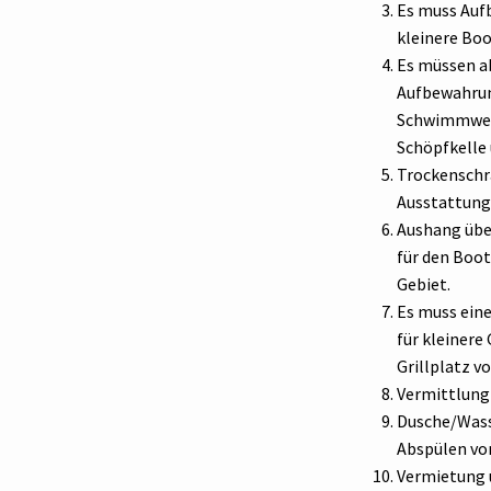
Es muss Auf
kleinere Boo
Es müssen a
Aufbewahrun
Schwimmwest
Schöpfkelle 
Trockenschr
Ausstattung
Aushang übe
für den Boot
Gebiet.
Es muss ein
für kleinere
Grillplatz v
Vermittlung
Dusche/Wass
Abspülen vo
Vermietung 